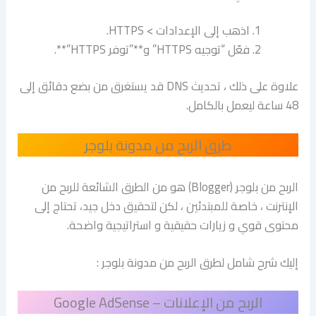
اذهب إلى الإعدادات > HTTPS.
فعّل “توجيه HTTPS” و**”توفر HTTPS”**.
علاوة على ذلك ، تحديث DNS قد يستغرق من بضع دقائق إلى
48 ساعة ليعمل بالكامل.
طرق الربح من مدونة بلوجر
الربح من بلوجر (Blogger) هو من الطرق الشائعة للربح من
الإنترنت ، خاصة للمبتدئين ، لكن لتحقيق دخل جيد، تحتاج إلى
محتوى قوي و زيارات حقيقية و استراتيجية واضحة.
إليك شرح شامل لطرق الربح من مدونة بلوجر :
الربح من الإعلانات – Google AdSense