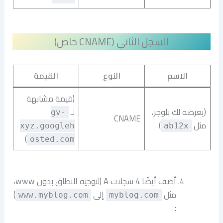
السجل الثاني (CNAME خاص)
الاسم
النوع
القيمة
(قيمة مشابهة
(يعرضه لك بلوجر،
لـ
gv-
CNAME
مثل
)
xyz.googleh
ab12x
)
osted.com
أضف أيضًا 4 سجلات A (لتوجيه النطاق بدون www،
مثل
إلى
)
www.myblog.com
myblog.com
: