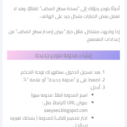
أحيانًا بلوجر يحوّلك إلى “نسخة سطح المكتب” تلقائيًا، وقد لا
تعمل بعض الخيارات بشكل جيد على الهاتف .
إذا واجهت مشاكل، فعّل خيار “عرض إصدار سطح المكتب” من
إعدادات المتصفح.
إنشاء مدونة بلوجر جديدة
بعد تسجيل الدخول، ستظهر لك لوحة التحكم.
اضغط على زر “مدونة جديدة” أو علامة “+”.
أدخل:
اسم المدونة (مثلاً: مدونة سيو)
عنوان URL (الرابط)، مثل :
saeyseo.blogspot.com
اختر تصميم (قالب) للمدونة ( يمكنك تغييره
لاحقًا ) .