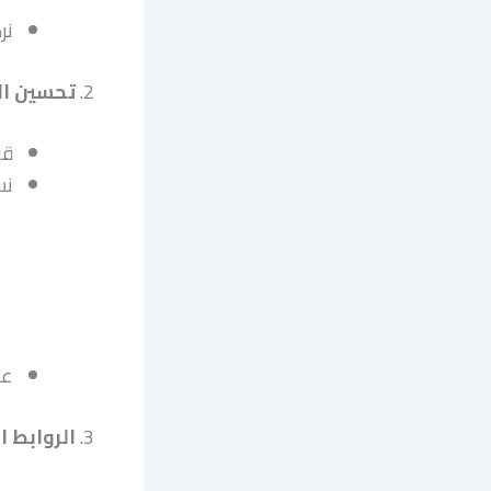
نر
2.
تحسين المحتوى
قب
نس
عل
3.
الروابط ا