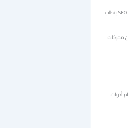
قبل كل شيء ، تصدر نتائج جوجل أو تحسين ترتيب الموقع في محركات البحث – SEO يتطلب
ين محركات
م أدوات