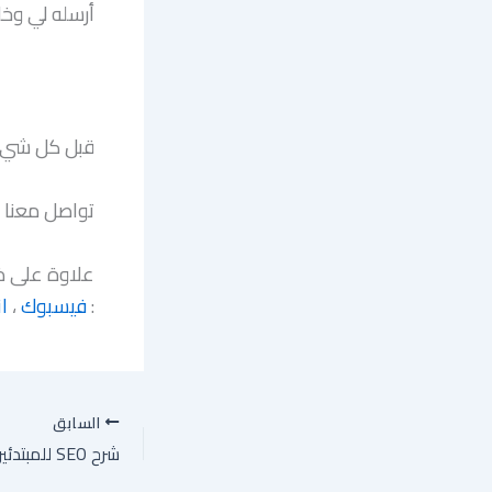
أرسله لي وخ
قبل كل شيء 
تواصل معنا ،
علاوة على ذل
:
فيسبوك
،
ا
السابق
شرح SEO للمبتدئين