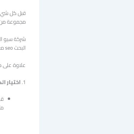
مجموعة من ا
شركة سيو ال
البحث seo مع
علاوة على ذل
1.
اختيار ال
قب
مث