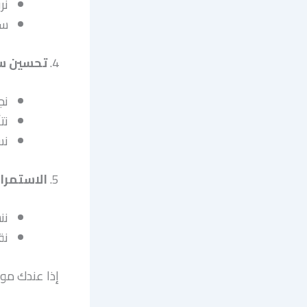
نر
ستحص
4.
تحسين سر
نج
نت
نس
5.
الاستمرا
نن
نق
إذا عندك مو