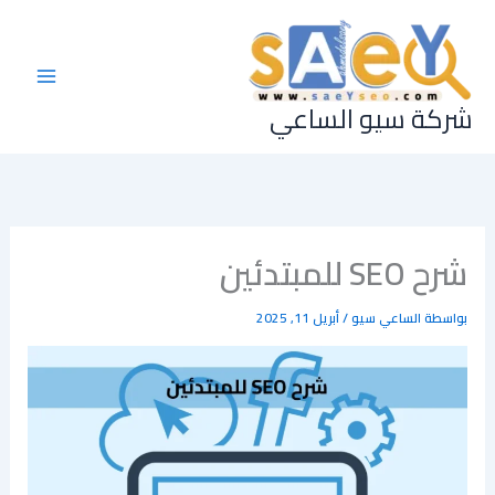
خطي
لى
لمحتوى
شركة سيو الساعي
شرح SEO للمبتدئين
بواسطة
الساعي سيو
/
أبريل 11, 2025