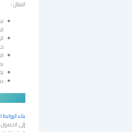
المثال :
تح
ال
ال
خر
ال
نص
تق
دم
بناء الروابط ا
إلى الحصول 