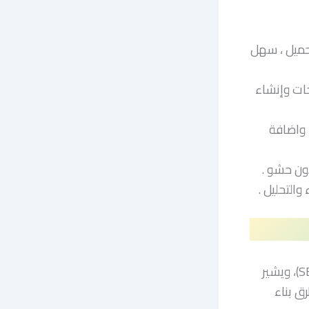
حميل ، سهل
حات وإنشاء
 واضافة
ون حشو .
التحليل .
Backlinks هو أحد أهم عوامل تحسين محركات البحث (SEO)، ويشير
ق بناء