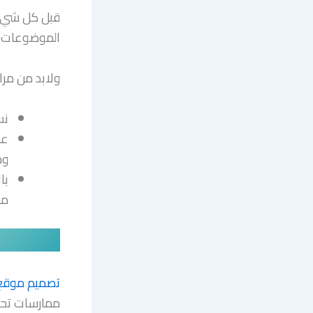
قبل كل شيء
الموضوعات ا
ولابد من مراع
نستخد
عل
وم
با
مق
تصميم موقع