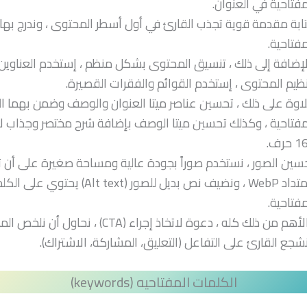
مفتاحية في العنوان.
ابة مقدمة قوية تجذب القارئ في أول أسطر المحتوى ، وندرج بها 
مفتاحية.
لإضافة إلى ذلك ، تنسيق المحتوى بشكل منظم ، إستخدم العناوين 
نظيم المحتوى ، إستخدم القوائم والفقرات القصيرة.
اوة على ذلك ، تحسين عناصر ميتا العنوان والوصف وضمن بهما ا
مفتاحية ، وكذلك تحسين ميتا الوصف بإضافة شرح مختصر وجذاب لا
حرف.
سين الصور ، نستخدم صوراً بجودة عالية ومساحة صغيرة على أن 
بإمتداد WebP ، ونضيف نص بديل للصور (Alt text) يحتوي على
مفتاحية.
والأهم من ذلك كله ، دعوة لاتخاذ إجراء (CTA) ، نحاول أ
شجع القارئ على التفاعل (التعليق، المشاركة، الاشتراك).
الكلمات المفتاحيه (keywords)