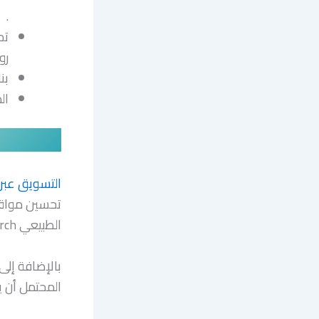
.
تح
رو
بن
ال
التسويق عبر م
تحسين مواقع 
الطبيعي organic search ،
بالإضافة إلى 
المحتمل أن ي