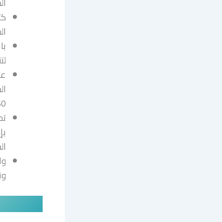
ال
كت
ال
با
لت
عل
ال
160 
تح
ال
ون