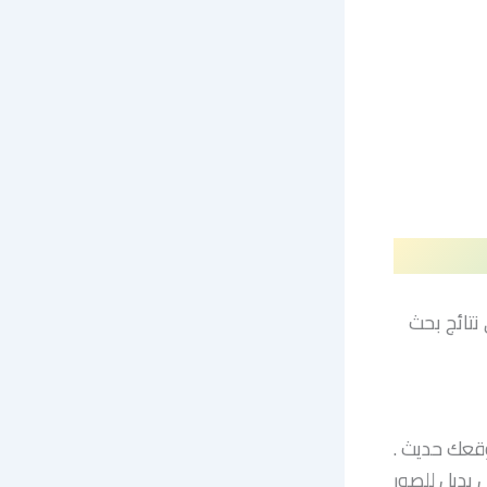
تائج بحث
وقعك حديث .
بديل للصور