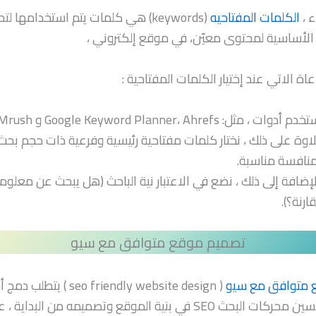
 ،
الكلمات المفتاحيه
(keywords) هي كلمات يتم استخدامها لت
لأساسية لمحتوى معيّن، في موقع إلكتروني ،
اة الاتي عند إختيار الكلمات المفتاحية :
م أدوات ، مثل: Google Keyword Planner، Ahrefs و SEMrush.
اوة على ذلك ، نختار كلمات مفتاحية رئيسية وفرعية ذات حجم بحث
نافسة مناسبة.
لإضافة إلى ذلك ، نضع في الاعتبار نية الباحث (هل يبحث عن معلوم
ارنة؟).
تصميم موقع متوافق مع سيو
 متوافق مع سيو
( seo friendly website design ) يت
ممارسات تحسين محركات البحث SEO في بنية الموقع وتصميمه من البد