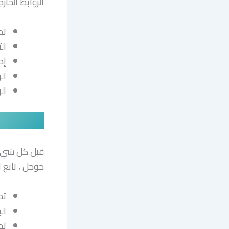
الروابط الخارج
تدو
الت
إدر
الرو
ال
قبل كل شيء
جوجل ، تابع 
تح
ال
تح