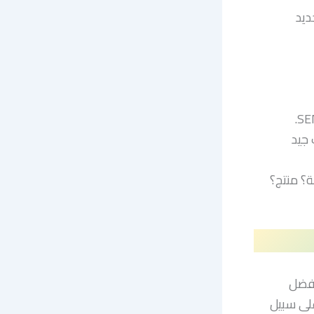
حديد
 جيد
ة؟ منتج؟
طلب دمج أفضل
اية ، على سبيل