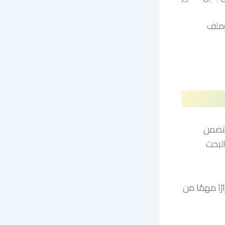
وملف
يتضمن
البحث
رًا مهمًا من